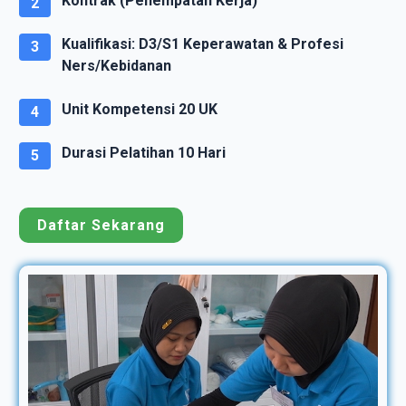
Kontrak (Penempatan Kerja)
2
Kualifikasi: D3/S1 Keperawatan & Profesi
3
Ners/Kebidanan
Unit Kompetensi 20 UK
4
Durasi Pelatihan 10 Hari
5
Daftar Sekarang