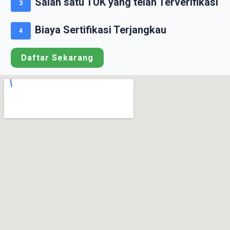
Salah satu TUK yang telah Terverifikasi
3
Biaya Sertifikasi Terjangkau
4
Daftar Sekarang