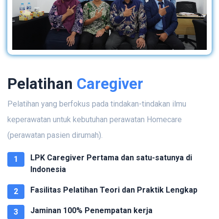
Pelatihan
Caregiver
Pelatihan yang berfokus pada tindakan-tindakan ilmu
keperawatan untuk kebutuhan perawatan Homecare
(perawatan pasien dirumah).
LPK Caregiver Pertama dan satu-satunya di
1
Indonesia
Fasilitas Pelatihan Teori dan Praktik Lengkap
2
Jaminan 100% Penempatan kerja
3