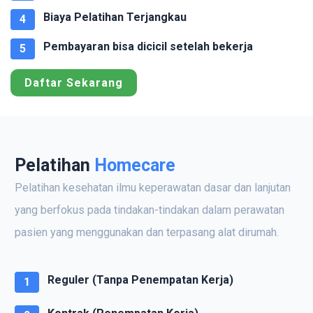
Biaya Pelatihan Terjangkau
4
Pembayaran bisa dicicil setelah bekerja
5
Daftar Sekarang
Pelatihan
Homecare
Pelatihan kesehatan ilmu keperawatan dasar dan lanjutan
yang berfokus pada tindakan-tindakan dalam perawatan
pasien yang menggunakan dan terpasang alat dirumah.
Reguler (Tanpa Penempatan Kerja)
1