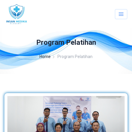
Program Pelatihan
Home
Program Pelatihan